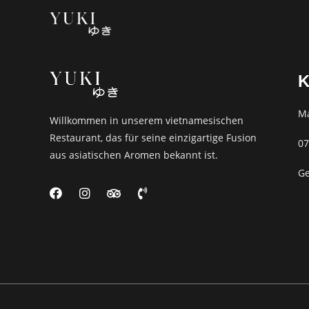
Skip
to
content
K
Ma
Willkommen in unserem vietnamesischen
Restaurant, das für seine einzigartige Fusion
07
aus asiatischen Aromen bekannt ist.
Ge
F
I
T
P
a
n
r
h
c
s
i
o
e
t
p
n
b
a
a
e
o
g
d
-
o
r
v
v
k
a
i
o
m
s
l
o
u