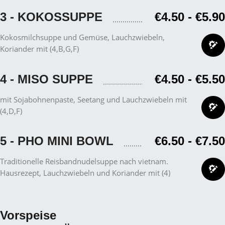
3 - KOKOSSUPPE
€4.50
-
€5.90
Kokosmilchsuppe und Gemüse, Lauchzwiebeln,
Koriander mit (4,B,G,F)
4 - MISO SUPPE
€4.50
-
€5.50
mit Sojabohnenpaste, Seetang und Lauchzwiebeln mit
(4,D,F)
5 - PHO MINI BOWL
€6.50
-
€7.50
Traditionelle Reisbandnudelsuppe nach vietnam.
Hausrezept, Lauchzwiebeln und Koriander mit (4)
Vorspeise