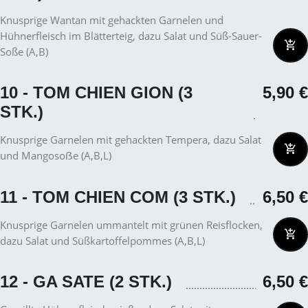
Knusprige Wantan mit gehackten Garnelen und
Hühnerfleisch im Blätterteig, dazu Salat und Süß-Sauer-
Soße (A,B)
10 - TOM CHIEN GION (3
5,90
€
STK.)
Knusprige Garnelen mit gehackten Tempera, dazu Salat
und Mangosoẞe (A,B,L)
11 - TOM CHIEN COM (3 STK.)
6,50
€
Knusprige Garnelen ummantelt mit grünen Reisflocken,
dazu Salat und Süßkartoffelpommes (A,B,L)
12 - GA SATE (2 STK.)
6,50
€