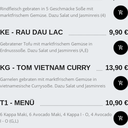
Rindfleisch gebraten in 5 Geschmäcke Soße mit
marktfrischem Gemüse. Dazu Salat und Jasminreis (4)
KE - RAU DAU LAC
9,90
€
Gebratener Tofu mit marktfrischem Gemüse in
Erdnusssoße. Dazu Salat und Jasminreis (A,E)
KG - TOM VIETNAM CURRY
13,90
€
Garnelen gebraten mit marktfrischem Gemüse in
vietnamesische Currysoẞe. Dazu Salat und Jasminreis
T1 - MENÜ
10,90
€
6 Kappa Maki, 6 Avocado Maki, 4 Kappa I - O, 4 Avocado
I - O (G,L)