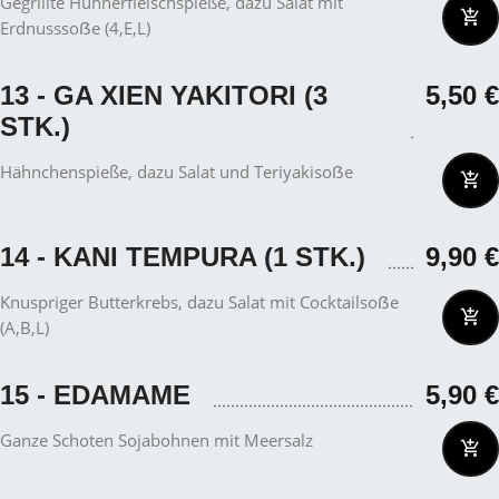
Gegrillte Hühnerfleischspieße, dazu Salat mit
Erdnusssoẞe (4,E,L)
13 - GA XIEN YAKITORI (3
5,50
€
STK.)
Hähnchenspieße, dazu Salat und Teriyakisoẞe
14 - KANI TEMPURA (1 STK.)
9,90
€
Knuspriger Butterkrebs, dazu Salat mit Cocktailsoẞe
(A,B,L)
15 - EDAMAME
5,90
€
Ganze Schoten Sojabohnen mit Meersalz