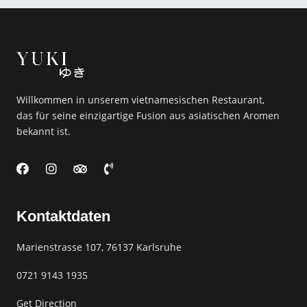
Willkommen in unserem vietnamesischen Restaurant,
das für seine einzigartige Fusion aus asiatischen Aromen
bekannt ist.
F
I
T
P
a
n
r
h
c
s
i
o
e
t
p
n
Kontaktdaten
b
a
a
e
o
g
d
-
o
r
v
v
Marienstrasse 107,
76137 Karlsruhe​
k
a
i
o
m
s
l
0721 9143 1935
o
u
r
m
e
Get Direction