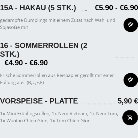
15A - HAKAU (5 STK.)
€5.90
-
€6.90
gedämpfte Dumplings mit einem Zutat nach Wahl und
Sojasoẞe mit
16 - SOMMERROLLEN (2
STK.)
€4.90
-
€6.90
Frische Sommerrollen aus Reispapier gerollt mit einer
Füllung aus: (B,C,E,F)
VORSPEISE - PLATTE
5,90
€
1x Mini Frühlingsrollen, 1x Nem Vietnam, 1x Nem Tom,
1x Wantan Chien Gion, 1x Tom Chien Gion