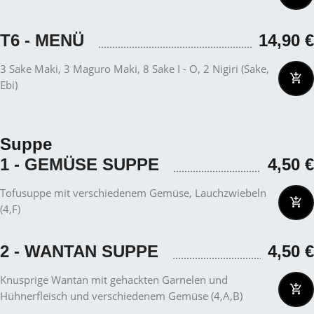
T6 - MENÜ
14,90
€
3 Sake Maki, 3 Maguro Maki, 8 Sake I - O, 2 Nigiri (Sake,
Ebi)
Suppe
1 - GEMÜSE SUPPE
4,50
€
Tofusuppe mit verschiedenem Gemüse, Lauchzwiebeln
(4,F)
2 - WANTAN SUPPE
4,50
€
Knusprige Wantan mit gehackten Garnelen und
Hühnerfleisch und verschiedenem Gemüse (4,A,B)