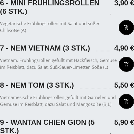
6 - MINI FRÜHLINGSROLLEN
3,90
€
(6 STK.)
Vegetarische Frühlingsrollen mit Salat und süßer
Chilisoẞe (A)
7 - NEM VIETNAM (3 STK.)
4,90
€
Vietnam. Frühlingsrollen gefüllt mit Hackfleisch, Gemüse
im Reisblatt, dazu Salat, Süß-Sauer-Limetten Soße (L)
8 - NEM TOM (3 STK.)
5,50
€
Vietnamesische Frühlingsrollen gefüllt mit Garnelen und
Gemüse im Reisblatt, dazu Salat und Mangosoẞe (B,L)
9 - WANTAN CHIEN GION (5
5,90
€
STK.)